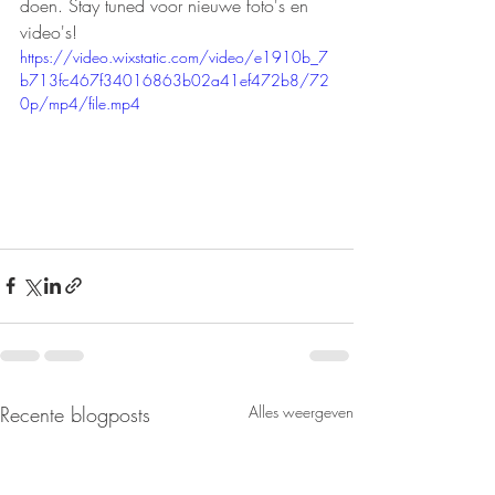
doen. Stay tuned voor nieuwe foto's en 
video's!
https://video.wixstatic.com/video/e1910b_7
b713fc467f34016863b02a41ef472b8/72
0p/mp4/file.mp4
Recente blogposts
Alles weergeven