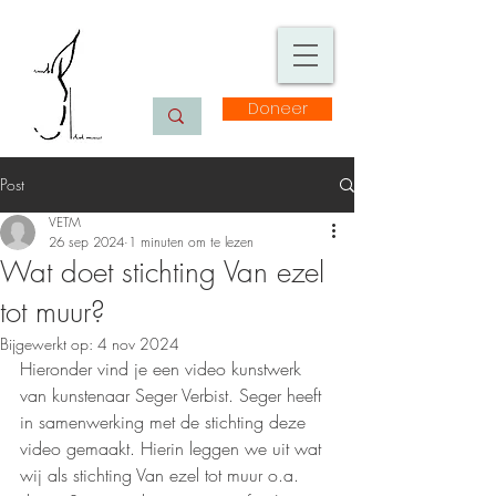
Doneer
Post
VETM
26 sep 2024
1 minuten om te lezen
Wat doet stichting Van ezel
tot muur?
Bijgewerkt op:
4 nov 2024
Hieronder vind je een video kunstwerk 
van kunstenaar Seger Verbist. Seger heeft 
in samenwerking met de stichting deze 
video gemaakt. Hierin leggen we uit wat 
wij als stichting Van ezel tot muur o.a. 