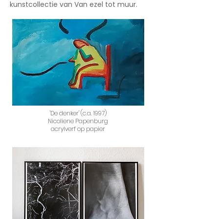
kunstcollectie van Van ezel tot muur.
'De denker' (c.a. 1997)
Nicoliene Papenburg
acrylverf op papier