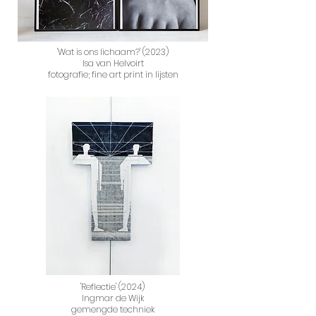
'Wat is ons lichaam?' (2023)
Isa van Helvoirt
fotografie; fine art print in lijsten
'Reflectie' (2024)
Ingmar de Wijk
gemengde techniek​