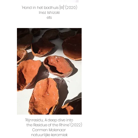
'Hond in het badhuis [III]' (2020)
Inez Ishizaki
ets
'Rijnresidu, A deep dive into
the Residue of the Rhine' (2022)
Carmen Molenaar
natuurlijke keramiek​