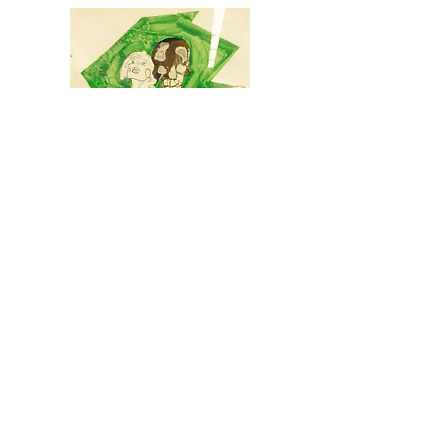
'Vlucht (VII)' (2024)
Gijs Assmann
gemengde techniek​
'2018-06' (2018)