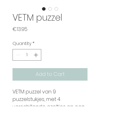
VETM puzzel
Price
€13.95
Quantity
*
Add to Cart
VETM puzzel van 9
puzzelstukjes, met 4
verschillende ezeltjes en een
3 x 3 eindresultaat.
Makkelijk mee te nemen,
alleen en samen op te lossen
Contact
én goed voor het kraken van